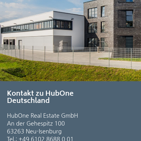
Kontakt zu HubOne
Deutschland
HubOne Real Estate GmbH
An der Gehespitz 100
63263 Neu-Isenburg
Tel.: +49 6102 8688 0 01