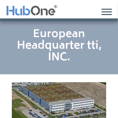
European
Headquarter tti,
INC.