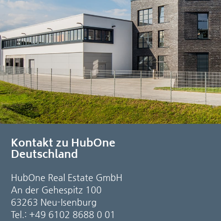
Kontakt zu HubOne
Deutschland
HubOne Real Estate GmbH
An der Gehespitz 100
63263 Neu-Isenburg
Tel.: +49 6102 8688 0 01