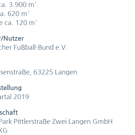
ca. 3.900 m²
ca. 620 m²
e ca. 120 m²
r/Nutzer
cher Fußball-Bund e.V.
eisenstraße, 63225 Langen
stellung
artal 2019
schaft
 Park Pittlerstraße Zwei Langen GmbH
.KG