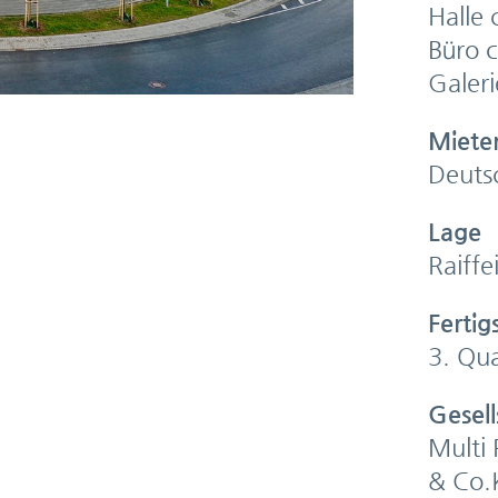
Halle 
Büro 
Galeri
Miete
Deuts
Lage
Raiff
Fertig
3. Qu
Gesell
Multi
& Co