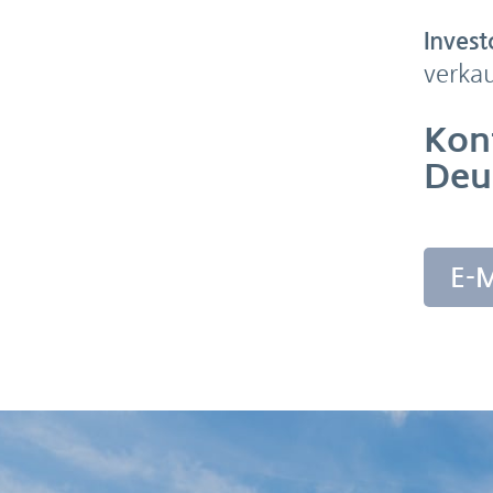
Invest
verkau
Kon
Deu
E-M