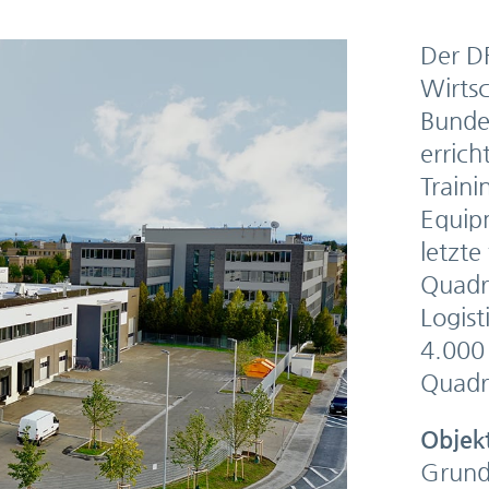
Der DF
Wirtsc
Bunde
errich
Traini
Equip
letzte
Quadr
Logist
4.000
Quadr
Objek
Grund